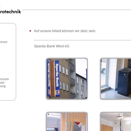
Auf unsere Arbeit können wir stolz sein.
ktrum
Sparda-Bank West eG
ressum
utz-
nung